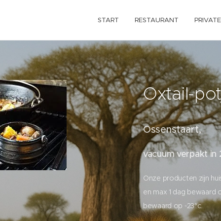
START
RESTAURANT
PRIVATE
Oxtail-pot
Ossenstaart,
vacuum verpakt in 
Onze producten zijn h
en max 1 dag bewaard o
bewaard op -23°c.