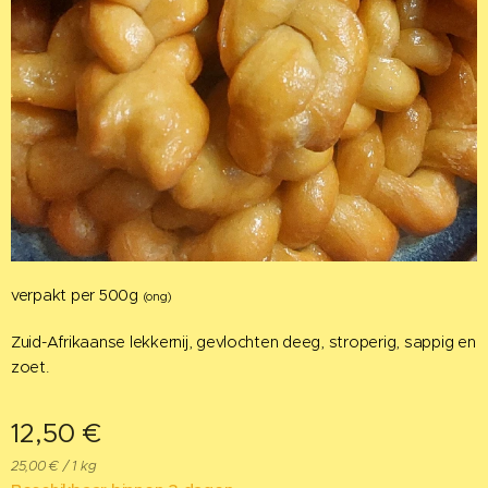
verpakt per 500g
(ong)
Zuid-Afrikaanse lekkernij, gevlochten deeg, stroperig, sappig en
zoet.
12,50
€
25,00 € / 1 kg