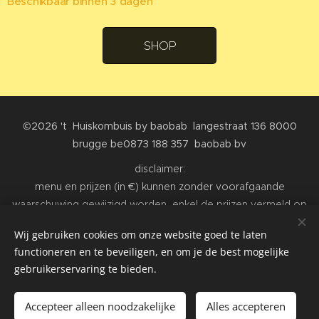
Beschikbaar binnen 3 dagen
SHOP
©2026
't Huiskombuis by baobab langestraat 136 8000
brugge be0873 188 357 baobab bv
disclaimer:
menu en prijzen (in €) kunnen zonder voorafgaande
waarschuwing gewijzigd worden, enkel de prijzen vermeld op
de prijslijsten en kaartjes in de fysieke winkel of restaurant zijn
Wij gebruiken cookies om onze website goed te laten
van toepassing. Alle afbeeldingen zijn niet bindend, produkten
functioneren en te beveiligen, en om je de best mogelijke
kunnen hiervan afwijken
gebruikerservaring te bieden.
Cookies
Accepteer alleen noodzakelijke
Alles accepteren