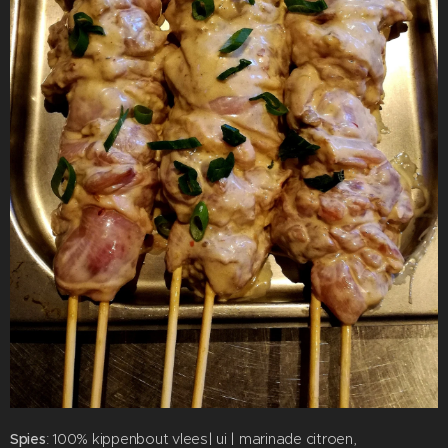
Spies
: 100% kippenbout vlees| ui | marinade citroen,