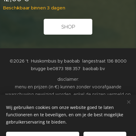
Beschikbaar binnen 3 dagen
SHOP
©2026
't Huiskombuis by baobab langestraat 136 8000
brugge be0873 188 357 baobab bv
disclaimer:
menu en prijzen (in €) kunnen zonder voorafgaande
waarschuwing gewijzigd worden, enkel de prijzen vermeld op
de prijslijsten en kaartjes in de fysieke winkel of restaurant zijn
Wij gebruiken cookies om onze website goed te laten
van toepassing. Alle afbeeldingen zijn niet bindend, produkten
functioneren en te beveiligen, en om je de best mogelijke
kunnen hiervan afwijken
gebruikerservaring te bieden.
Cookies