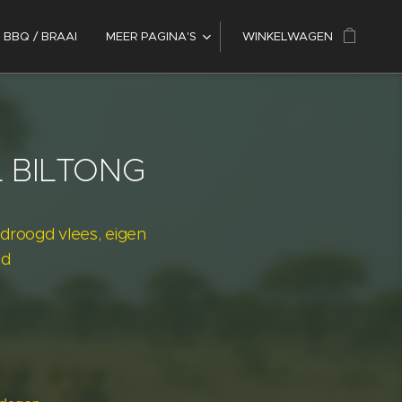
 BBQ / BRAAI
MEER PAGINA'S
WINKELWAGEN
L BILTONG
droogd vlees, eigen
nd