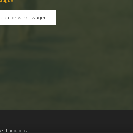
 dagen
aan de winkelwagen
357 baobab bv